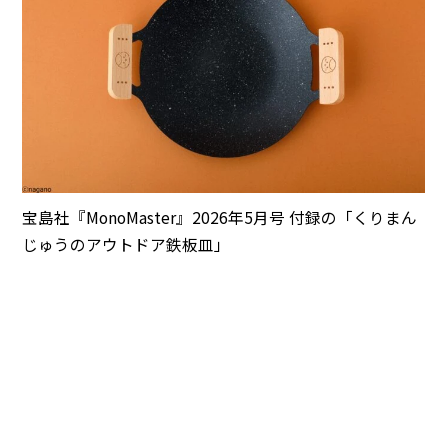
宝島社『MonoMaster』2026年5月号 付録の「くりまん
宝
じゅうのアウトドア鉄板皿」
じ