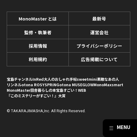
MonoMaster とは
最新号
監修・執筆者
運営会社
採用情報
プライバシーポリシー
利用規約
広告掲載について
宝島チャンネル
InRed
大人のおしゃれ手帖
sweet
mini
素敵なあの人
リンネル
otona ROSY
SPRiNG
otona MUSE
GLOW
MonoMax
smart
MonoMaster
田舎暮らしの本
宝島すごい！WEB
『このミステリーがすごい！』大賞
© TAKARAJIMASHA,Inc. All Rights Reserved.