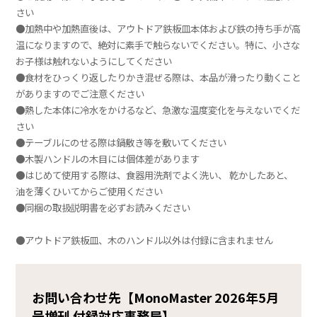
さい
●加熱中や加熱直後は、アウトドア鉄板皿本体および鉄の持ち手が高
温になりますので、絶対に素手で触らないでください。特に、小さな
お子様は触れないようにしてください
●食材をひっくり返したりかき混ぜる際は、本品が滑ったり動くこと
がありますのでご注意ください
●熱した本体に冷水をかけるなど、急激な温度変化を与えないでくだ
さい
●テーブルにのせる際は鍋敷き等を敷いてください
●木製ハンドルの木目には個体差があります
●はじめて使用する際は、食器用洗剤でよく洗い、 乾かしたあと、
油を薄くひいてからご使用ください
●同梱の取扱説明書を必ずお読みください
●アウトドア鉄板皿、木のハンドル以外は付録に含まれません
お問い合わせ先【MonoMaster 2026年5月
号増刊 付録対応事務局】