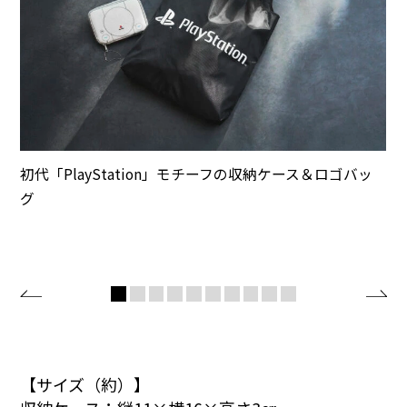
初代「PlayStation」モチーフの収納ケース＆ロゴバッ
初
グ
バ
【サイズ（約）】