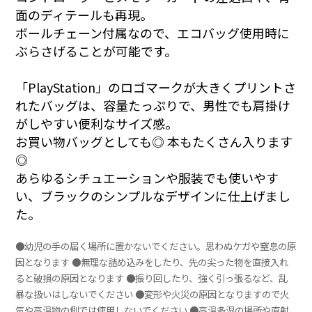
面のディテールも再現。
ボールチェーン付属なので、エコバッグ使用時に
ぶらさげることが可能です。
「PlayStation」のロゴマークが大きくプリントさ
れたバッグは、容量たっぷりで、男性でも肩掛け
がしやすい便利なサイズ感。
お買い物バッグとしても◎ 本もたくさん入ります
◎
あらゆるシチュエーションや服装でも使いやす
い、ブラックのシンプルなデザインに仕上げまし
た。
●幼児の手の届く場所に置かないでください。思わぬケガや窒息の原
因となります ●無理な詰め込みをしたり、先の尖った物を直接入れ
ると破損の原因となります ●振り回したり、強く引っ張るなど、乱
暴な扱いはしないでください ●変形や火災の原因となりますので火
気や高温物の側では使用しないでください ●高温多湿の場所や直射