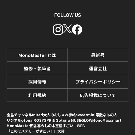
FOLLOW US
MonoMaster とは
最新号
監修・執筆者
運営会社
採用情報
プライバシーポリシー
利用規約
広告掲載について
宝島チャンネル
InRed
大人のおしゃれ手帖
sweet
mini
素敵なあの人
リンネル
otona ROSY
SPRiNG
otona MUSE
GLOW
MonoMax
smart
MonoMaster
田舎暮らしの本
宝島すごい！WEB
『このミステリーがすごい！』大賞