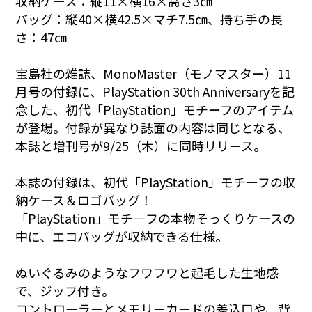
収納ケース：縦11×横16×高さ3㎝
バッグ：縦40×横42.5×マチ7.5㎝、持ち手の長
さ：47㎝
宝島社の雑誌、MonoMaster（モノマスター）11
月号の付録に、PlayStation 30th Anniversaryを記
念した、初代「PlayStation」モチーフのアイテム
が登場。付録が異なり誌面の内容は同じとなる、
本誌と増刊号が9/25（木）に同時リリース。
本誌の付録は、初代「PlayStation」モチーフの収
納ケース＆ロゴバッグ！
「PlayStation」モチ―フの本物そっくりケースの
中に、エコバッグが収納できる仕様。
ぬいぐるみのようなフワフワと起毛した生地感
で、ジップ付き。
コントローラーとメモリーカードの差込口や、背