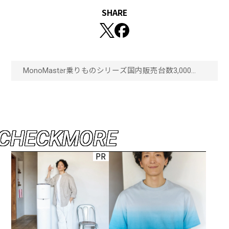
SHARE
MonoMaster
乗りもの
シリーズ国内販売台数3,000台
以上！イクメンにおすすめの
チャイルドシート付き電動アシ
スト自転車
「COSWEELMIRAICOMFORT＋」
「画像一覧」
C
H
E
C
K
M
O
R
E
PR