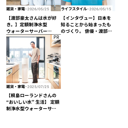
雑貨・家電
ライフスタイル
2026/05/25
2026/05/15
【渡部豪太さんは水が好
【インタヴュー】日本を
き。】定額制浄水型
知ることから始まったも
ウォーターサーバー
のづくり。 俳優・渡部豪
PR
every frecious tallを
太の新プロジェクト
使ってみた
「Gotas」
雑貨・家電
2025/07/25
【桐島ローランドさんの
“おいしい水” 生活】 定額
制浄水型ウォーターサー
バー「エブリィフレシャ
ス・トール」を使ってみ