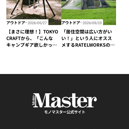
アウトドア
アウトドア
2026/05/27
2026/03/23
【まさに理想！】TOKYO
「居住空間は広い方がい
CRAFTから、「こんな
い！」という人にオスス
キャンプギア欲しかっ
メするRATELWORKSの新
た！」と誰もが思う「マ
作2ルームテント
イクロキッチンボック
「MUSCHEL」
ス」が新登場！
モノマスター公式サイト