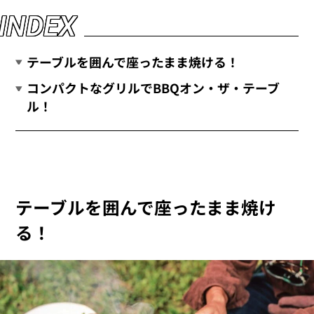
I
N
D
E
X
テーブルを囲んで座ったまま焼ける！
コンパクトなグリルでBBQオン・ザ・テーブ
ル！
テーブルを囲んで座ったまま焼け
る！