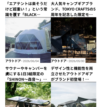
「エアテントは楽そうだ
大人気キャンプギアブラ
けど超重い！」という常
ンド、TOKYO CRAFTSの5
識を覆す「BLACK
周年を記念した限定モデ
SHELTER AIR」が新登
ル「テンビ シェルター TC
場！
5th Anniversary ブラッ
ク」は売れきれ必須の激
レアアイテム！
アウトドア
アウトドア
2026/06/04
2026/05/30
サウナーやキャンパーを
デザイン性と機能性を両
虜にする1日3組限定の
立させたアウトドアギア
「SHINON〜森音〜」が
がブランド初登場！
千葉県館山市にオープ
「AS2OV」のコットテン
ン！
トがあればキャンプサイ
トが快適でスタイリッ
シュに！