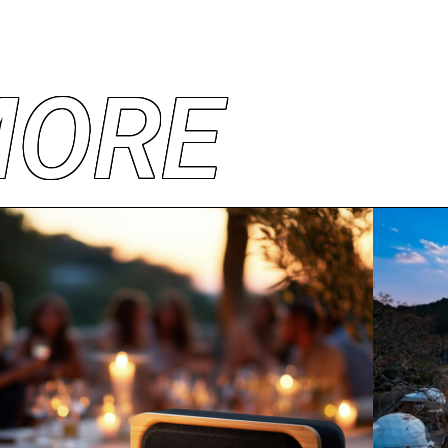
M
O
R
E