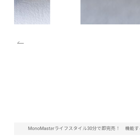
MonoMaster
ライフスタイル
30分で即完売！ 機能する