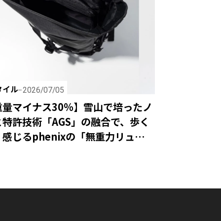
タイル
2026/07/05
重量マイナス30％】雪山で培ったノ
と特許技術「AGS」の融合で、歩く
感じるphenixの「無重力リュッ
新登場！