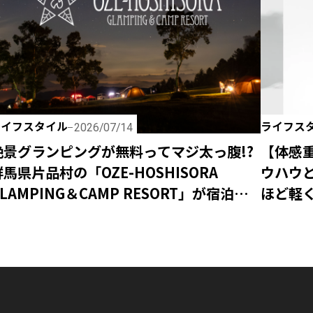
ライフスタイル
ライフス
2026/07/14
絶景グランピングが無料ってマジ太っ腹!?
【体感
群馬県片品村の「OZE-HOSHISORA
ウハウ
LAMPING＆CAMP RESORT」が宿泊料
ほど軽く
金無料キャンペーンを実施！
ク」が