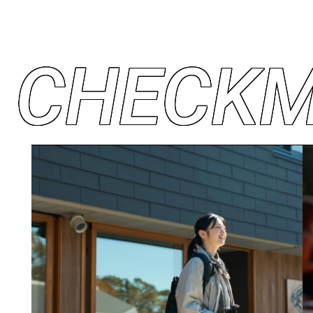
C
H
E
C
K