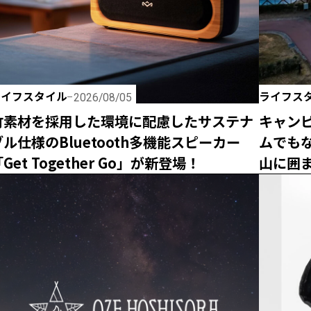
ライフスタイル
ライフス
2026/08/05
竹素材を採用した環境に配慮したサステナ
キャン
ブル仕様のBluetooth多機能スピーカー
ムでも
Get Together Go」が新登場！
山に囲
「ザ・