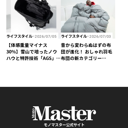
「canox」がオシャレす
料金無料キャンペーンを
ぎ！
実施！
ライフスタイル
ライフスタイル
2026/07/05
2026/07/03
【体感重量マイナス
昔から変わらぬはずの布
30％】雪山で培ったノウ
団が進化！ おしゃれ羽毛
ハウと特許技術「AGS」
布団の新カテゴリー
の融合で、歩くほど軽く
「SLEEVE」が誕生！
感じるphenixの「無重力
リュック」が新登場！
モノマスター公式サイト