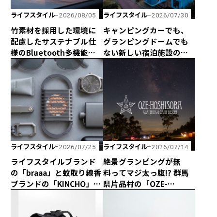
ライフスタイル
ライフスタイル
2026/08/05
2026/07/30
竹素材を採用した環境に
キャンピングカーでも、
配慮したサステナブル仕
グランピングドームでも
様のBluetooth多機能ス
ない新しい宿泊施設のカ
ピーカー「Get Together
タチ！ 海と山に囲まれた
Go」が新登場！
熊野の最新型カプセルハ
ウス「ザ・グランスイー
ト」
ライフスタイル
ライフスタイル
2026/07/25
2026/07/14
ライフスタイルブランド
絶景グランピングが無
の「braaa」と蚊取り線香
料ってマジ太っ腹!? 群馬
ブランドの「KINCHO」が
県片品村の「OZE-
コラボしたスタイリッ
HOSHISORA GLAMPING
シュな電池式蚊取り
＆CAMP RESORT」が宿泊