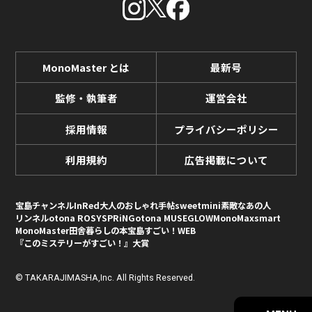
MonoMaster とは
最新号
監修・執筆者
運営会社
採用情報
プライバシーポリシー
利用規約
広告掲載について
宝島チャンネル
InRed
大人のおしゃれ手帖
sweet
mini
素敵なあの人
リンネル
otona ROSY
SPRiNG
otona MUSE
GLOW
MonoMax
smart
MonoMaster
田舎暮らしの本
宝島すごい！WEB
『このミステリーがすごい！』大賞
© TAKARAJIMASHA,Inc. All Rights Reserved.