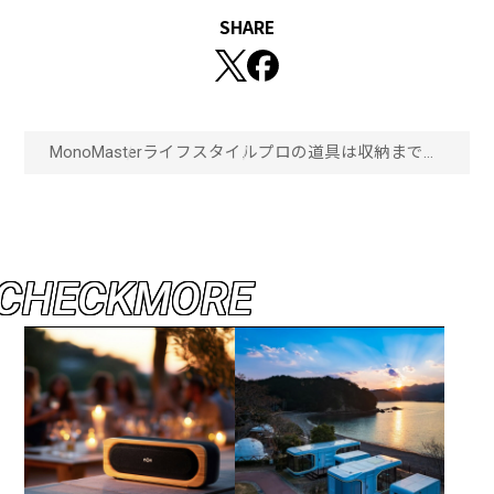
SHARE
MonoMaster
ライフスタイル
プロの道具は収納まで機
能的でカッコいい！デ
ウォルトの
「TOUGHSYSTEM2.0DXL
」シリーズ4種登場！
「画像一覧」
C
H
E
C
K
M
O
R
E