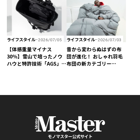
「canox」がオシャレす
料金無料キャンペーンを
ぎ！
実施！
ライフスタイル
ライフスタイル
2026/07/05
2026/07/03
【体感重量マイナス
昔から変わらぬはずの布
30％】雪山で培ったノウ
団が進化！ おしゃれ羽毛
ハウと特許技術「AGS」
布団の新カテゴリー
の融合で、歩くほど軽く
「SLEEVE」が誕生！
感じるphenixの「無重力
リュック」が新登場！
モノマスター公式サイト