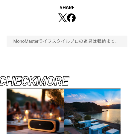
SHARE
MonoMaster
ライフスタイル
プロの道具は収納まで機
能的でカッコいい！デ
ウォルトの
「TOUGHSYSTEM2.0DXL
」シリーズ4種登場！
「画像一覧」
C
H
E
C
K
M
O
R
E