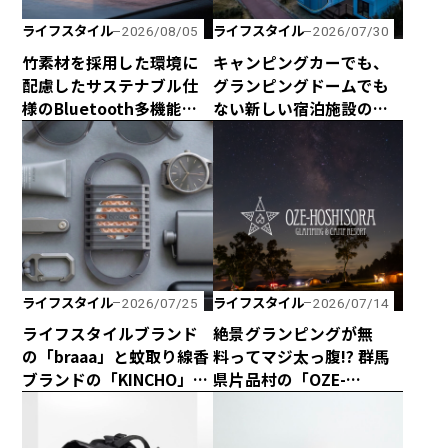
ライフスタイル
ライフスタイル
2026/08/05
2026/07/30
竹素材を採用した環境に
キャンピングカーでも、
配慮したサステナブル仕
グランピングドームでも
様のBluetooth多機能ス
ない新しい宿泊施設のカ
ピーカー「Get Together
タチ！ 海と山に囲まれた
Go」が新登場！
熊野の最新型カプセルハ
ウス「ザ・グランスイー
ト」
ライフスタイル
ライフスタイル
2026/07/25
2026/07/14
ライフスタイルブランド
絶景グランピングが無
の「braaa」と蚊取り線香
料ってマジ太っ腹!? 群馬
ブランドの「KINCHO」が
県片品村の「OZE-
コラボしたスタイリッ
HOSHISORA GLAMPING
シュな電池式蚊取り
＆CAMP RESORT」が宿泊