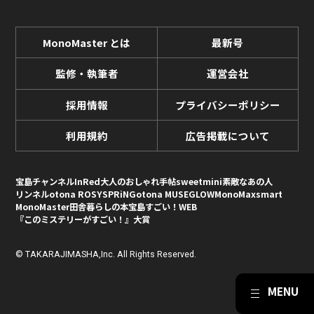
MonoMaster とは
最新号
監修・執筆者
運営会社
採用情報
プライバシーポリシー
利用規約
広告掲載について
宝島チャンネル
InRed
大人のおしゃれ手帖
sweet
mini
素敵なあの人
リンネル
otona ROSY
SPRiNG
otona MUSE
GLOW
MonoMax
smart
MonoMaster
田舎暮らしの本
宝島すごい！WEB
『このミステリーがすごい！』大賞
© TAKARAJIMASHA,Inc. All Rights Reserved.