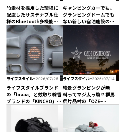
竹素材を採用した環境に
キャンピングカーでも、
配慮したサステナブル仕
グランピングドームでも
様のBluetooth多機能ス
ない新しい宿泊施設のカ
ピーカー「Get Together
タチ！ 海と山に囲まれた
Go」が新登場！
熊野の最新型カプセルハ
ウス「ザ・グランスイー
ト」
ライフスタイル
ライフスタイル
2026/07/25
2026/07/14
ライフスタイルブランド
絶景グランピングが無
の「braaa」と蚊取り線香
料ってマジ太っ腹!? 群馬
ブランドの「KINCHO」が
県片品村の「OZE-
コラボしたスタイリッ
HOSHISORA GLAMPING
シュな電池式蚊取り
＆CAMP RESORT」が宿泊
「canox」がオシャレす
料金無料キャンペーンを
ぎ！
実施！