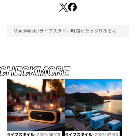
MonoMaster
ライフスタイル
時間がたっぷりあるキャ
ンプで作る！スパイスで
作る手の込んだ本格的
ダッチオーブンカレー！
「画像一覧」
C
H
E
C
K
M
O
R
E
ライフスタイル
ライフスタイル
2026/08/05
2026/07/30