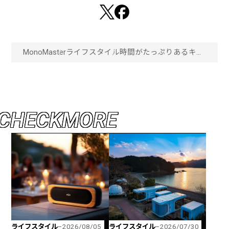
MonoMaster
ライフスタイル
時間がたっぷりあるキャ
ンプで作る！スパイスで
作る手の込んだ本格的
ダッチオーブンカレー！
「画像一覧」
C
H
E
C
K
M
O
R
E
ライフスタイル
ライフスタイル
2026/08/05
2026/07/30