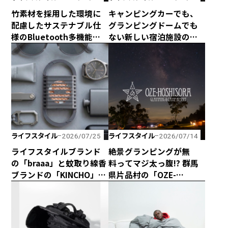
竹素材を採用した環境に
キャンピングカーでも、
配慮したサステナブル仕
グランピングドームでも
様のBluetooth多機能ス
ない新しい宿泊施設のカ
ピーカー「Get Together
タチ！ 海と山に囲まれた
Go」が新登場！
熊野の最新型カプセルハ
ウス「ザ・グランスイー
ト」
ライフスタイル
ライフスタイル
2026/07/25
2026/07/14
ライフスタイルブランド
絶景グランピングが無
の「braaa」と蚊取り線香
料ってマジ太っ腹!? 群馬
ブランドの「KINCHO」が
県片品村の「OZE-
コラボしたスタイリッ
HOSHISORA GLAMPING
シュな電池式蚊取り
＆CAMP RESORT」が宿泊
「canox」がオシャレす
料金無料キャンペーンを
ぎ！
実施！