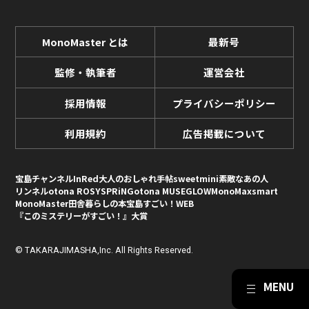
MonoMaster とは
最新号
監修・執筆者
運営会社
採用情報
プライバシーポリシー
利用規約
広告掲載について
宝島チャンネル
InRed
大人のおしゃれ手帖
sweet
mini
素敵なあの人
リンネル
otona ROSY
SPRiNG
otona MUSE
GLOW
MonoMax
smart
MonoMaster
田舎暮らしの本
宝島すごい！WEB
『このミステリーがすごい！』大賞
© TAKARAJIMASHA,Inc. All Rights Reserved.