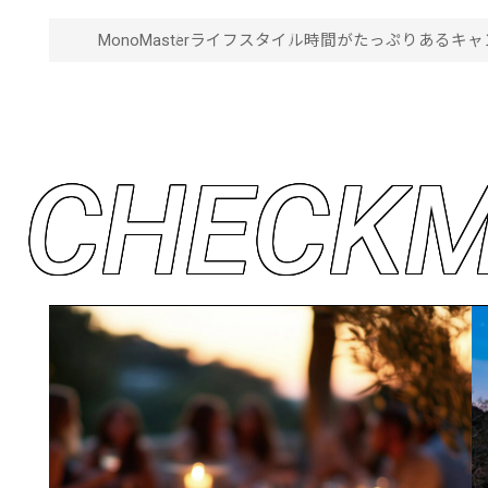
MonoMaster
ライフスタイル
時間がたっぷりあるキャ
C
H
E
C
K