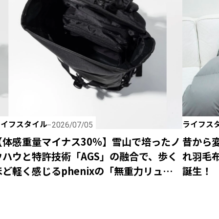
ライフスタイル
ライフス
2026/07/05
【体感重量マイナス30％】雪山で培ったノ
昔から
ウハウと特許技術「AGS」の融合で、歩く
れ羽毛布
ほど軽く感じるphenixの「無重力リュッ
誕生！
ク」が新登場！