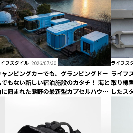
ライフスタイル
ライフス
2026/07/30
キャンピングカーでも、グランピングドー
ライフス
ムでもない新しい宿泊施設のカタチ！ 海と
取り線香
山に囲まれた熊野の最新型カプセルハウス
したス
「ザ・グランスイート」
「can