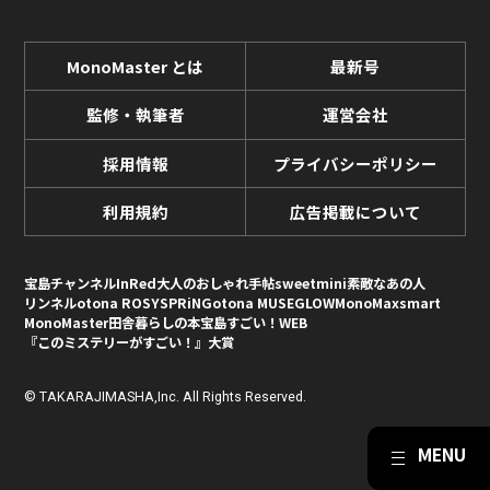
MonoMaster とは
最新号
監修・執筆者
運営会社
採用情報
プライバシーポリシー
利用規約
広告掲載について
宝島チャンネル
InRed
大人のおしゃれ手帖
sweet
mini
素敵なあの人
リンネル
otona ROSY
SPRiNG
otona MUSE
GLOW
MonoMax
smart
MonoMaster
田舎暮らしの本
宝島すごい！WEB
『このミステリーがすごい！』大賞
© TAKARAJIMASHA,Inc. All Rights Reserved.