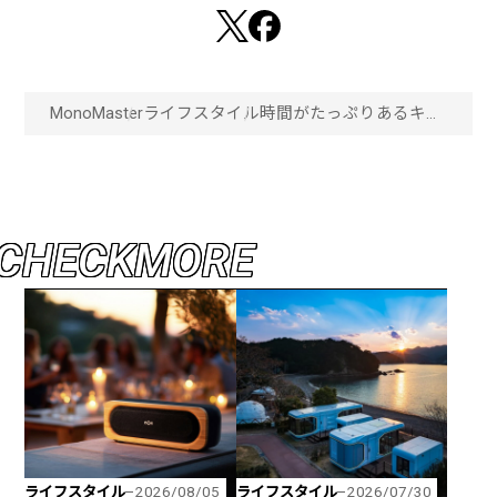
MonoMaster
ライフスタイル
時間がたっぷりあるキャ
ンプで作る！スパイスで
作る手の込んだ本格的
ダッチオーブンカレー！
「画像一覧」
C
H
E
C
K
M
O
R
E
ライフスタイル
ライフスタイル
2026/08/05
2026/07/30