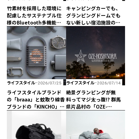
竹素材を採用した環境に
キャンピングカーでも、
配慮したサステナブル仕
グランピングドームでも
様のBluetooth多機能ス
ない新しい宿泊施設のカ
ピーカー「Get Together
タチ！ 海と山に囲まれた
Go」が新登場！
熊野の最新型カプセルハ
ウス「ザ・グランスイー
ト」
ライフスタイル
ライフスタイル
2026/07/25
2026/07/14
ライフスタイルブランド
絶景グランピングが無
の「braaa」と蚊取り線香
料ってマジ太っ腹!? 群馬
ブランドの「KINCHO」が
県片品村の「OZE-
コラボしたスタイリッ
HOSHISORA GLAMPING
シュな電池式蚊取り
＆CAMP RESORT」が宿泊
「canox」がオシャレす
料金無料キャンペーンを
ぎ！
実施！