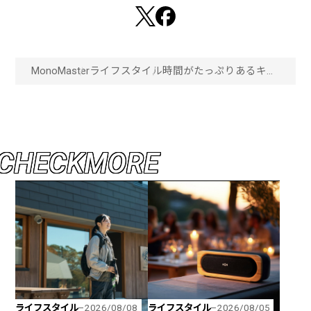
MonoMaster
ライフスタイル
時間がたっぷりあるキャ
ンプで作る！スパイスで
作る手の込んだ本格的
ダッチオーブンカレー！
「画像一覧」
C
H
E
C
K
M
O
R
E
ライフスタイル
ライフスタイル
2026/08/08
2026/08/05