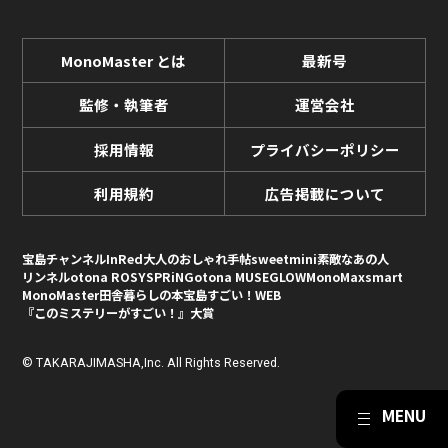
MonoMaster とは
最新号
監修・執筆者
運営会社
採用情報
プライバシーポリシー
利用規約
広告掲載について
宝島チャンネル
InRed
大人のおしゃれ手帖
sweet
mini
素敵なあの人
リンネル
otona ROSY
SPRiNG
otona MUSE
GLOW
MonoMax
smart
MonoMaster
田舎暮らしの本
宝島すごい！WEB
『このミステリーがすごい！』大賞
© TAKARAJIMASHA,Inc. All Rights Reserved.