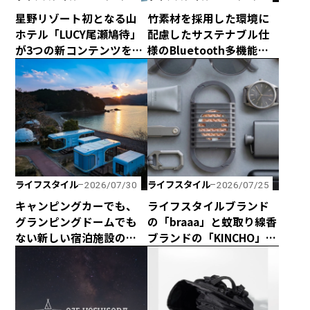
星野リゾート初となる山
竹素材を採用した環境に
ホテル「LUCY尾瀬鳩待」
配慮したサステナブル仕
が3つの新コンテンツを企
様のBluetooth多機能ス
画して、2026年シーズン
ピーカー「Get Together
は4月29日に全館営業開
Go」が新登場！
始！
ライフスタイル
ライフスタイル
2026/07/30
2026/07/25
キャンピングカーでも、
ライフスタイルブランド
グランピングドームでも
の「braaa」と蚊取り線香
ない新しい宿泊施設のカ
ブランドの「KINCHO」が
タチ！ 海と山に囲まれた
コラボしたスタイリッ
熊野の最新型カプセルハ
シュな電池式蚊取り
ウス「ザ・グランスイー
「canox」がオシャレす
ト」
ぎ！