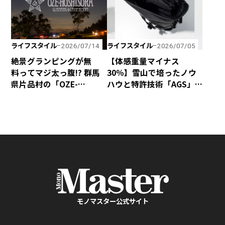
ライフスタイル
ライフスタイル
2026/07/14
2026/07/05
絶景グランピングが無
【体感重量マイナス
料ってマジ太っ腹!? 群馬
30％】雪山で培ったノウ
県片品村の「OZE-
ハウと特許技術「AGS」
HOSHISORA GLAMPING
の融合で、歩くほど軽く
＆CAMP RESORT」が宿泊
感じるphenixの「無重力
料金無料キャンペーンを
リュック」が新登場！
実施！
モノマスター公式サイト