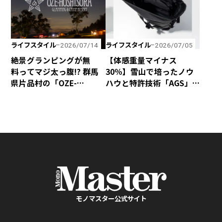
ライフスタイル
ライフスタイル
2026/07/14
2026/07/05
絶景グランピングが無
【体感重量マイナス
料ってマジ太っ腹!? 群馬
30％】雪山で培ったノウ
県片品村の「OZE-
ハウと特許技術「AGS」
HOSHISORA GLAMPING
の融合で、歩くほど軽く
＆CAMP RESORT」が宿泊
感じるphenixの「無重力
料金無料キャンペーンを
リュック」が新登場！
実施！
モノマスター公式サイト