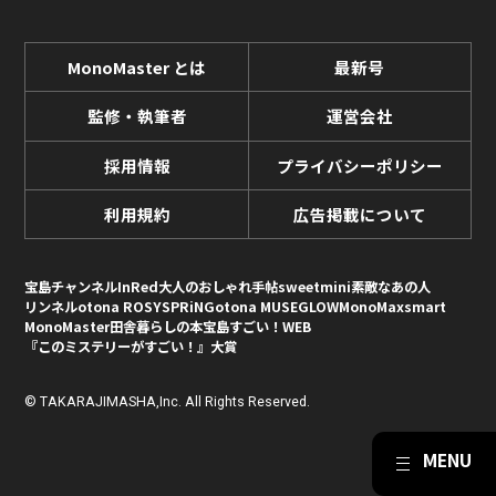
MonoMaster とは
最新号
監修・執筆者
運営会社
採用情報
プライバシーポリシー
利用規約
広告掲載について
宝島チャンネル
InRed
大人のおしゃれ手帖
sweet
mini
素敵なあの人
リンネル
otona ROSY
SPRiNG
otona MUSE
GLOW
MonoMax
smart
MonoMaster
田舎暮らしの本
宝島すごい！WEB
『このミステリーがすごい！』大賞
© TAKARAJIMASHA,Inc. All Rights Reserved.