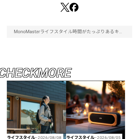
MonoMaster
ライフスタイル
時間がたっぷりあるキャ
ンプで作る！スパイスで
作る手の込んだ本格的
ダッチオーブンカレー！
「画像一覧」
C
H
E
C
K
M
O
R
E
ライフスタイル
ライフスタイル
2026/08/08
2026/08/05