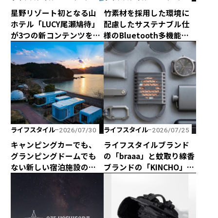
星野リゾート初となる山
竹素材を採用した環境に
ホテル「LUCY尾瀬鳩待」
配慮したサステナブル仕
が3つの新コンテンツを企
様のBluetooth多機能ス
画して、2026年シーズン
ピーカー「Get Together
は4月29日に全館営業開
Go」が新登場！
始！
ライフスタイル
ライフスタイル
2026/07/30
2026/07/25
キャンピングカーでも、
ライフスタイルブランド
グランピングドームでも
の「braaa」と蚊取り線香
ない新しい宿泊施設のカ
ブランドの「KINCHO」が
タチ！ 海と山に囲まれた
コラボしたスタイリッ
熊野の最新型カプセルハ
シュな電池式蚊取り
ウス「ザ・グランスイー
「canox」がオシャレす
ト」
ぎ！