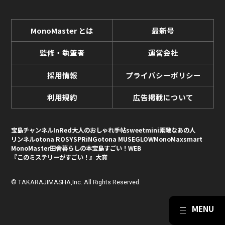
MonoMaster とは
最新号
監修・執筆者
運営会社
採用情報
プライバシーポリシー
利用規約
広告掲載について
宝島チャンネル
InRed
大人のおしゃれ手帖
sweet
mini
素敵なあの人
リンネル
otona ROSY
SPRiNG
otona MUSE
GLOW
MonoMax
smart
MonoMaster
田舎暮らしの本
宝島すごい！WEB
『このミステリーがすごい！』大賞
© TAKARAJIMASHA,Inc. All Rights Reserved.