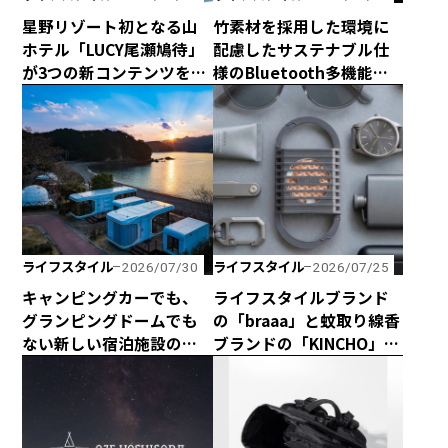
星野リゾート初となる山
竹素材を採用した環境に
ホテル「LUCY尾瀬鳩待」
配慮したサステナブル仕
が3つの新コンテンツを企
様のBluetooth多機能ス
画して、2026年シーズン
ピーカー「Get Together
は4月29日に全館営業開
Go」が新登場！
始！
ライフスタイル
ライフスタイル
2026/07/30
2026/07/25
キャンピングカーでも、
ライフスタイルブランド
グランピングドームでも
の「braaa」と蚊取り線香
ない新しい宿泊施設のカ
ブランドの「KINCHO」が
タチ！ 海と山に囲まれた
コラボしたスタイリッ
熊野の最新型カプセルハ
シュな電池式蚊取り
ウス「ザ・グランスイー
「canox」がオシャレす
ト」
ぎ！