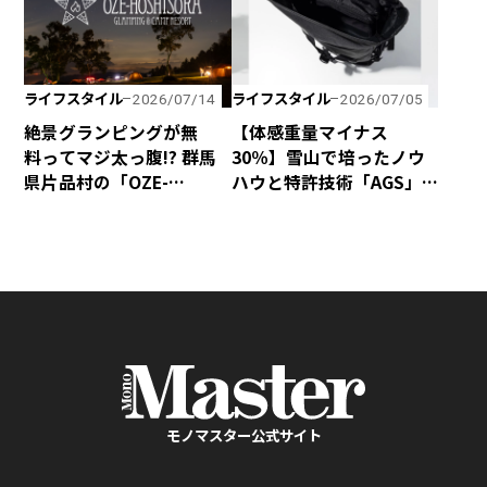
ライフスタイル
ライフスタイル
2026/07/14
2026/07/05
絶景グランピングが無
【体感重量マイナス
料ってマジ太っ腹!? 群馬
30％】雪山で培ったノウ
県片品村の「OZE-
ハウと特許技術「AGS」
HOSHISORA GLAMPING
の融合で、歩くほど軽く
＆CAMP RESORT」が宿泊
感じるphenixの「無重力
料金無料キャンペーンを
リュック」が新登場！
実施！
モノマスター公式サイト