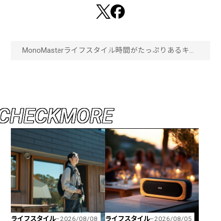
MonoMaster
ライフスタイル
時間がたっぷりあるキャ
ンプで作る！スパイスで
作る手の込んだ本格的
ダッチオーブンカレー！
「画像一覧」
C
H
E
C
K
M
O
R
E
ライフスタイル
ライフスタイル
2026/08/08
2026/08/05