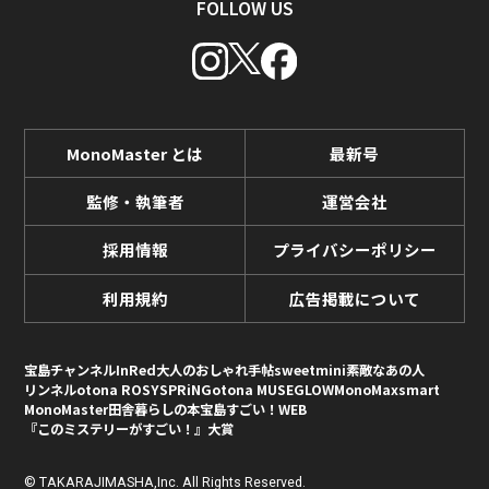
FOLLOW US
MonoMaster とは
最新号
監修・執筆者
運営会社
採用情報
プライバシーポリシー
利用規約
広告掲載について
宝島チャンネル
InRed
大人のおしゃれ手帖
sweet
mini
素敵なあの人
リンネル
otona ROSY
SPRiNG
otona MUSE
GLOW
MonoMax
smart
MonoMaster
田舎暮らしの本
宝島すごい！WEB
『このミステリーがすごい！』大賞
© TAKARAJIMASHA,Inc. All Rights Reserved.