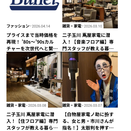
ファッション
雑貨・家電
2026.04.14
2026.03.10
プライスまで当時価格を
二子玉川 蔦屋家電に潜
再現！ ’80s〜’90sカル
入！【音楽フロア編】専
チャーを次世代へと繋い
門スタッフが教える暮ら
でいく新ブランド
しを楽しむ、おしゃれな
「Buffer」が2026年4月よ
家電。
り始動！
雑貨・家電
雑貨・家電
2026.03.08
2026.03.07
二子玉川 蔦屋家電に潜
【白物屋家電ノ助に扮す
入！【住フロア編】専門
る、女と男・市川さんが
スタッフが教える暮らし
指名！】太鼓判を押す私