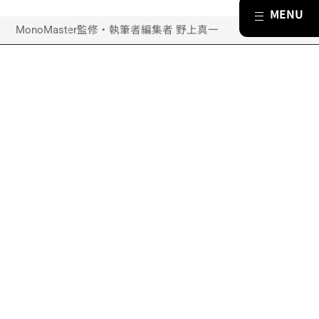
MonoMaster
監修・執筆者
編集者 野上真一
モノマスター公式サイト
付録
雑貨・家電
グルメ
乗りもの
ライフスタイル
ファッション
キャラクター
カルチャー
特集
ランキング
ギャラリー