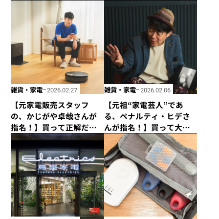
を楽しむ、おしゃれな家
のMVP家電はこれ！
電。
雑貨・家電
雑貨・家電
2026.02.27
2026.02.06
【元家電販売スタッフ
【元祖“家電芸人”であ
の、かじがや卓哉さんが
る、ペナルティ・ヒデさ
指名！】買って正解だっ
んが指名！】買って大満
た私のMVP 家電はこれ！
足中の私のMVP家電はこ
れ！