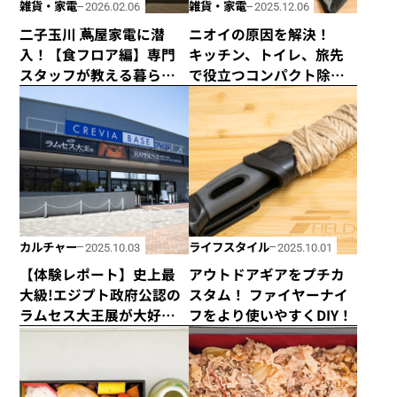
雑貨・家電
雑貨・家電
2026.02.06
2025.12.06
二子玉川 蔦屋家電に潜
ニオイの原因を解決！
入！【食フロア編】専門
キッチン、トイレ、旅先
スタッフが教える暮らし
で役立つコンパクト除菌
を楽しむ、おしゃれな家
脱臭機3選！
電。
カルチャー
ライフスタイル
2025.10.03
2025.10.01
【体験レポート】史上最
アウトドアギアをプチカ
大級!エジプト政府公認の
スタム！ ファイヤーナイ
ラムセス大王展が大好評
フをより使いやすくDIY！
につき会期延長！ 日本初
上陸の巡回展を堪能して
きました！