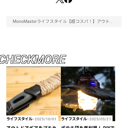
MonoMaster
ライフスタイル
【超コスパ！】アウトド
アアイテムをDIY！梱包
資材で作るファイヤース
ターター!「画像一覧」
C
H
E
C
K
M
O
R
E
ライフスタイル
ライフスタイル
2025/10/01
2025/05/21
アウトドアギアをプチカ
ポテチ袋を再利用！ DIYで