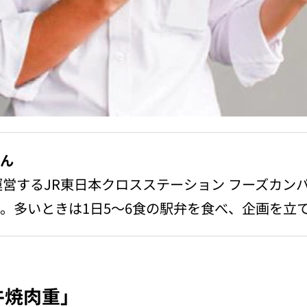
さん
運営するJR東日本クロスステーション フーズカン
。多いときは1日5〜6食の駅弁を食べ、企画を立
牛焼肉重」