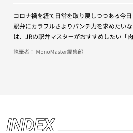
コロナ禍を経て日常を取り戻しつつある今日
駅弁にカラフルさよりパンチ力を求めたいな
は、JRの駅弁マスターがおすすめしたい「
執筆者：
MonoMaster編集部
I
N
D
E
X