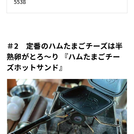
5538
＃2 定番のハムたまごチーズは半
熟卵がとろ～り 『ハムたまごチー
ズホットサンド』