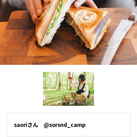
saoriさん @sorsnd_camp