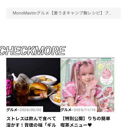
MonoMaster
グルメ
【激うまキャンプ飯レシピ】ブー
ム続投の「ホットサンドメー
カー」で作る、簡単おいし
い“キャンプ映え”レシピ8選「画像
一覧」
C
H
E
C
K
M
O
R
E
グルメ
グルメ
2026/03/30
2025/11/10
ストレスは飲んで食べて
【特別公開】りちの簡単
溶かす！背徳の味「ギル
喫茶メニュー♥