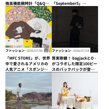
強高機能腕時計「Q&Q
「September5」
Smile Solar × CAPTAIN
の“September5 Number
STAG」のダブル50周年記
Series”に新アイテムが登
念コラボウォッチが誕
場！ エシカルな輝きで
生！
日常に寄り添う「ラボグ
ロウンダイヤモンド」の
魅力とは？
ファッション
ファッション
2026/07/30
2026/07/24
「MFC STORE」が、世界
質実剛健！ bagjackとO -
中で愛されるアメリカの
がコラボした限定100ピー
人気アニメ「スポンジ・
スのバックパックが登
ボブ」とコラボアイテム
場！
を発売！