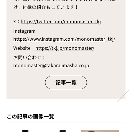
け。付録の紹介もしています！
X：
https://twitter.com/monomaster_tkj
Instagram：
https://www.instagram.com/monomaster_tkj/
Website：
https://tkj.jp/monomaster/
お問い合わせ：
monomaster@takarajimasha.co.jp
記事一覧
この記事の画像一覧