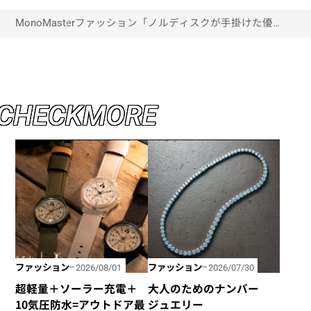
MonoMaster
ファッション
「ノルディスクが手掛けた優秀ダ
ウンスーツ」石川県を拠点に活動
する野草ハンティングプロジェク
トに共感し、誕生した珠玉の一着
C
H
E
C
K
M
O
R
E
ファッション
ファッション
2026/08/01
2026/07/30
超軽量＋ソーラー充電＋
大人のためのナンバー
10気圧防水=アウトドア最
ジュエリー