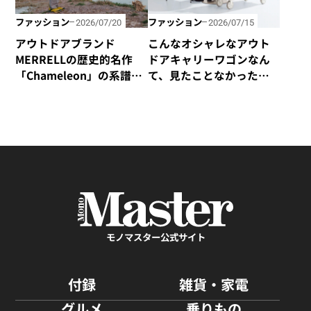
ファッション
ファッション
2026/07/20
2026/07/15
アウトドアブランド
こんなオシャレなアウト
MERRELLの歴史的名作
ドアキャリーワゴンなん
「Chameleon」の系譜を
て、見たことなかった！
受け継いだハイキング
yocabitoから新登場の
シューズ「Cham Storm
「CANVAS」はマストバ
Redux JP Gore-Tex®」が
イ！
新登場！
モノマスター公式サイト
付録
雑貨・家電
グルメ
乗りもの