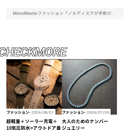
MonoMaster
ファッション
「ノルディスクが手掛けた
優秀ダウンスーツ」石川県
を拠点に活動する野草ハン
ティングプロジェクトに共
感し、誕生した珠玉の一着
「画像一覧」
C
H
E
C
K
M
O
R
E
ファッション
ファッション
2026/08/01
2026/07/30
超軽量＋ソーラー充電＋
大人のためのナンバー
10気圧防水=アウトドア最
ジュエリー