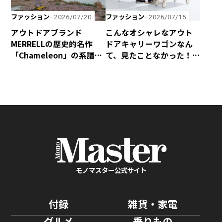
ファッション
ファッション
2026/07/20
2026/07/15
アウトドアブランド
こんなオシャレなアウト
MERRELLの歴史的名作
ドアキャリーワゴンなん
「Chameleon」の系譜を
て、見たことなかった！
受け継いだハイキング
yocabitoから新登場の
シューズ「Cham Storm
「CANVAS」はマストバ
Redux JP Gore-Tex®」
イ！
が新登場！
モノマスター公式サイト
付録
雑貨・家電
グルメ
乗りもの