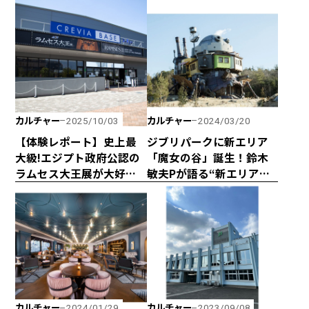
『VALORANT』の世界に
たなって思います」
挑め！
カルチャー
カルチャー
2025/10/03
2024/03/20
【体験レポート】史上最
ジブリパークに新エリア
大級!エジプト政府公認の
「魔女の谷」誕生！鈴木
ラムセス大王展が大好評
敏夫Pが語る“新エリアの
につき会期延長！ 日本初
魅力”“宮崎駿＆吾朗親子
上陸の巡回展を堪能して
の秘話”とは
きました！
カルチャー
カルチャー
2024/01/29
2023/09/08