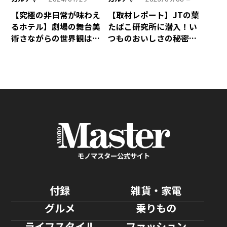
【究極の非日常が味わえ
【取材レポート】JTの葉
るホテル】劇場の舞台美
たばこ研究所に潜入！い
術さながらの世界観は圧
つものおいしさの秘密が
巻！ ビジネス使いもオス
判明しました！
スメな「メルキュール東
京日比谷」が開業
モノマスター公式サイト
付録
雑貨・家電
グルメ
乗りもの
ライフスタイル
ファッション