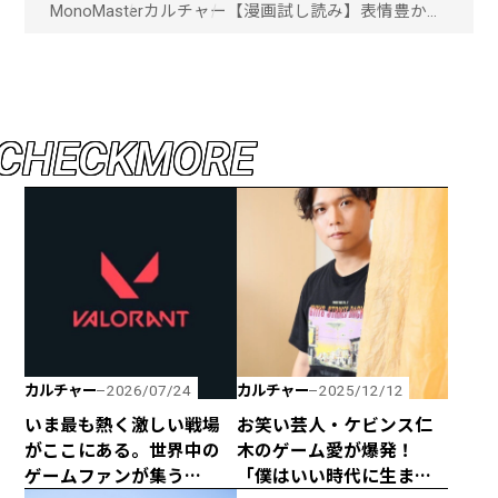
MonoMaster
カルチャー
【漫画試し読み】表情豊かな
2匹の猫の写真漫画「白黒猫
のパンチョとガバチョ」！
「画像一覧」
C
H
E
C
K
M
O
R
E
カルチャー
カルチャー
2026/07/24
2025/12/12
いま最も熱く激しい戦場
お笑い芸人・ケビンス仁
がここにある。世界中の
木のゲーム愛が爆発！
ゲームファンが集う
「僕はいい時代に生まれ