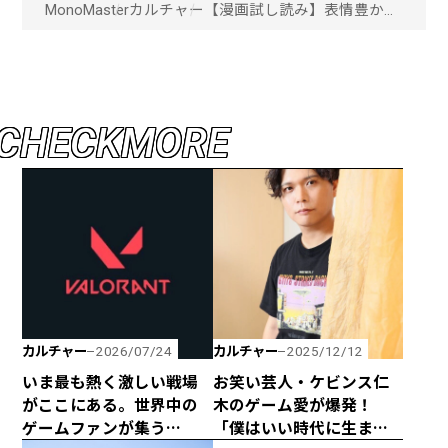
MonoMaster
カルチャー
【漫画試し読み】表情豊かな
2匹の猫の写真漫画「白黒猫
のパンチョとガバチョ」！
「画像一覧」
C
H
E
C
K
M
O
R
E
カルチャー
カルチャー
2026/07/24
2025/12/12
いま最も熱く激しい戦場
お笑い芸人・ケビンス仁
がここにある。世界中の
木のゲーム愛が爆発！
ゲームファンが集う
「僕はいい時代に生まれ