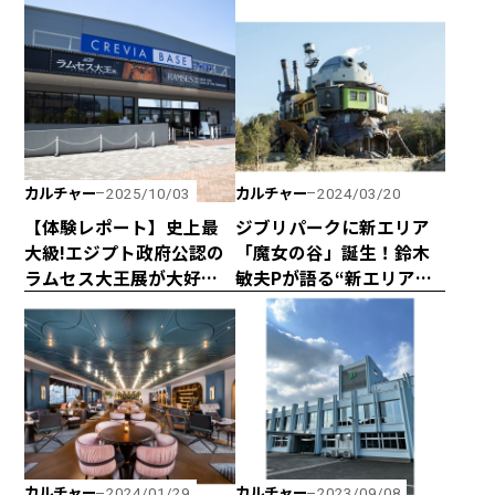
『VALORANT』の世界に
たなって思います」
挑め！
カルチャー
カルチャー
2025/10/03
2024/03/20
【体験レポート】史上最
ジブリパークに新エリア
大級!エジプト政府公認の
「魔女の谷」誕生！鈴木
ラムセス大王展が大好評
敏夫Pが語る“新エリアの
につき会期延長！ 日本初
魅力”“宮崎駿＆吾朗親子
上陸の巡回展を堪能して
の秘話”とは
きました！
カルチャー
カルチャー
2024/01/29
2023/09/08