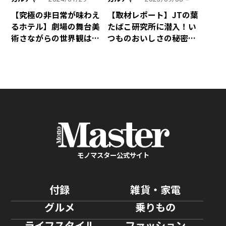
【究極の非日常が味わえ
【取材レポート】JTの葉
るホテル】劇場の舞台美
たばこ研究所に潜入！い
術さながらの世界観は圧
つものおいしさの秘密が
巻！ ビジネス使いもオス
判明しました！
スメな「メルキュール東
京日比谷」が開業
モノマスター公式サイト
付録
雑貨・家電
グルメ
乗りもの
ライフスタイル
ファッション