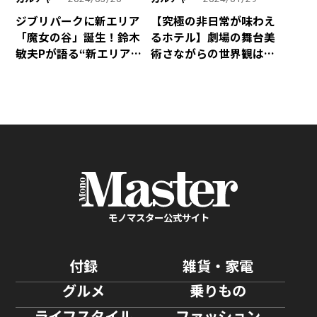
ジブリパークに新エリア
【究極の非日常が味わえ
「魔女の谷」誕生！鈴木
るホテル】劇場の舞台美
敏夫Pが語る“新エリアの
術さながらの世界観は圧
魅力”“宮崎駿＆吾朗親子
巻！ ビジネス使いもオス
の秘話”とは
スメな「メルキュール東
京日比谷」が開業
モノマスター公式サイト
付録
雑貨・家電
グルメ
乗りもの
ライフスタイル
ファッション