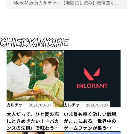
MonoMaster
カルチャー
【漫画試し読み】表情豊かな
2匹の猫の写真漫画「白黒猫
のパンチョとガバチョ」！
「画像一覧」
C
H
E
C
K
M
O
R
E
カルチャー
カルチャー
2026/08/07
2026/07/24
大人だって、ひと夏の恋
いま最も熱く激しい戦場
にときめきたい！『バカ
がここにある。世界中の
ンスの法則』で味わう夏
ゲームファンが集う