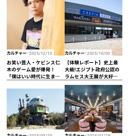
休み気分
『VALORANT』の世界に
挑め！
カルチャー
カルチャー
2025/12/12
2025/10/03
お笑い芸人・ケビンス仁
【体験レポート】史上最
木のゲーム愛が爆発！
大級!エジプト政府公認の
「僕はいい時代に生まれ
ラムセス大王展が大好評
たなって思います」
につき会期延長！ 日本初
上陸の巡回展を堪能して
きました！
カルチャー
カルチャー
2024/03/20
2024/01/29