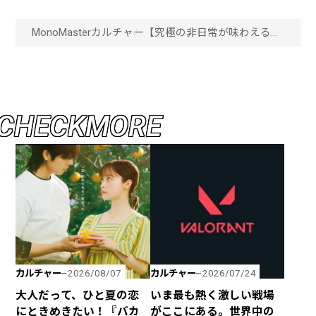
MonoMaster
カルチャー
【究極の非日常が味わえるホ
テル】劇場の舞台美術さなが
らの世界観は圧巻！ビジネス
使いもオススメな「メル
キュール東京日比谷」が開業
「画像一覧」
C
H
E
C
K
M
O
R
E
カルチャー
カルチャー
2026/08/07
2026/07/24
大人だって、ひと夏の恋
いま最も熱く激しい戦場
にときめきたい！『バカ
がここにある。世界中の