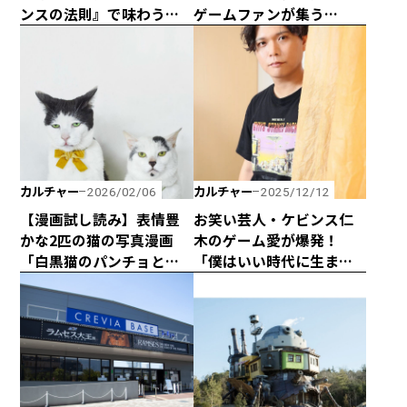
ンスの法則』で味わう夏
ゲームファンが集う
休み気分
『VALORANT』の世界に
挑め！
カルチャー
カルチャー
2026/02/06
2025/12/12
【漫画試し読み】表情豊
お笑い芸人・ケビンス仁
かな2匹の猫の写真漫画
木のゲーム愛が爆発！
「白黒猫のパンチョとガ
「僕はいい時代に生まれ
バチョ」！
たなって思います」