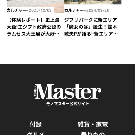
カルチャー
カルチャー
2025/10/03
2024/03/20
【体験レポート】史上最
ジブリパークに新エリア
大級!エジプト政府公認の
「魔女の谷」誕生！鈴木
ラムセス大王展が大好評
敏夫Pが語る“新エリアの
につき会期延長！ 日本初
魅力”“宮崎駿＆吾朗親子
上陸の巡回展を堪能して
の秘話”とは
きました！
モノマスター公式サイト
付録
雑貨・家電
グルメ
乗りもの