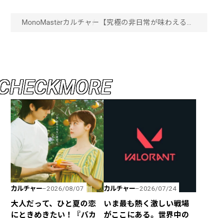
MonoMaster
カルチャー
【究極の非日常が味わえるホ
テル】劇場の舞台美術さなが
らの世界観は圧巻！ビジネス
使いもオススメな「メル
キュール東京日比谷」が開業
「画像一覧」
C
H
E
C
K
M
O
R
E
カルチャー
カルチャー
2026/08/07
2026/07/24
大人だって、ひと夏の恋
いま最も熱く激しい戦場
にときめきたい！『バカ
がここにある。世界中の