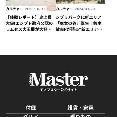
カルチャー
カルチャー
2025/10/03
2024/03/20
【体験レポート】史上最
ジブリパークに新エリア
大級!エジプト政府公認の
「魔女の谷」誕生！鈴木
ラムセス大王展が大好評
敏夫Pが語る“新エリアの
につき会期延長！ 日本初
魅力”“宮崎駿＆吾朗親子
上陸の巡回展を堪能して
の秘話”とは
きました！
モノマスター公式サイト
付録
雑貨・家電
グルメ
乗りもの