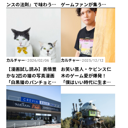
ンスの法則』で味わう夏
ゲームファンが集う
休み気分
『VALORANT』の世界に
挑め！
カルチャー
カルチャー
2026/02/06
2025/12/12
【漫画試し読み】表情豊
お笑い芸人・ケビンス仁
かな2匹の猫の写真漫画
木のゲーム愛が爆発！
「白黒猫のパンチョとガ
「僕はいい時代に生まれ
バチョ」！
たなって思います」