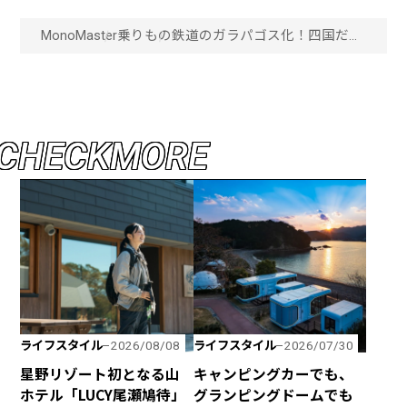
MonoMaster
乗りもの
鉄道のガラパゴス化！四国だけ
で走るユニークな鉄道たち。
「画像一覧」
C
H
E
C
K
M
O
R
E
ライフスタイル
ライフスタイル
2026/08/08
2026/07/30
星野リゾート初となる山
キャンピングカーでも、
ホテル「LUCY尾瀬鳩待」
グランピングドームでも