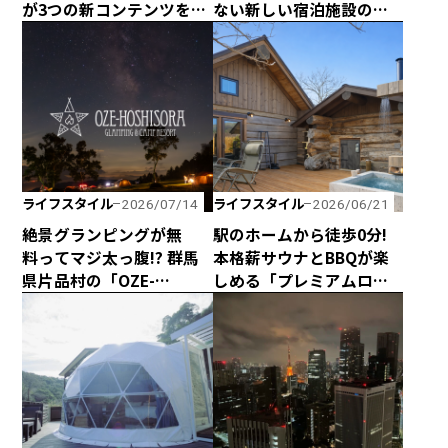
が3つの新コンテンツを企
ない新しい宿泊施設のカ
画して、2026年シーズン
タチ！ 海と山に囲まれた
は4月29日に全館営業開
熊野の最新型カプセルハ
始！
ウス「ザ・グランスイー
ト」
ライフスタイル
ライフスタイル
2026/07/14
2026/06/21
絶景グランピングが無
駅のホームから徒歩0分!
料ってマジ太っ腹!? 群馬
本格薪サウナとBBQが楽
県片品村の「OZE-
しめる「プレミアムログ
HOSHISORA GLAMPING
コテー」が水沼ヴィレッ
＆CAMP RESORT」が宿泊
ジに完成！
料金無料キャンペーンを
実施！