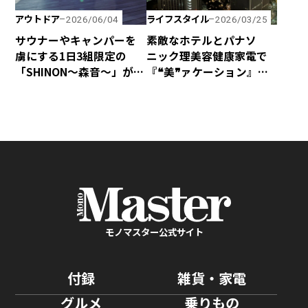
アウトドア
ライフスタイル
2026/06/04
2026/03/25
サウナーやキャンパーを
素敵なホテルとパナソ
虜にする1日3組限定の
ニック理美容健康家電で
「SHINON〜森音〜」が千
『❝美❞ァケーション』は
葉県館山市にオープン！
いかが
モノマスター公式サイト
付録
雑貨・家電
グルメ
乗りもの