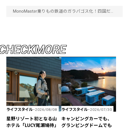
MonoMaster
乗りもの
鉄道のガラパゴス化！四国だけ
で走るユニークな鉄道たち。
「画像一覧」
C
H
E
C
K
M
O
R
E
ライフスタイル
ライフスタイル
2026/08/08
2026/07/30
星野リゾート初となる山
キャンピングカーでも、
ホテル「LUCY尾瀬鳩待」
グランピングドームでも