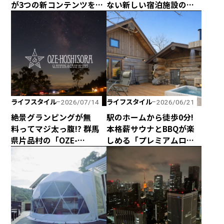
が3つの新コンテンツを企
ない新しい宿泊施設のカ
画して、2026年シーズン
タチ！ 海と山に囲まれた
は4月29日に全館営業開
熊野の最新型カプセルハ
始！
ウス「ザ・グランスイー
ト」
ライフスタイル
ライフスタイル
2026/07/14
2026/06/21
絶景グランピングが無
駅のホームから徒歩0分!
料ってマジ太っ腹!? 群馬
本格薪サウナとBBQが楽
県片品村の「OZE-
しめる「プレミアムログ
HOSHISORA GLAMPING
コテー」が水沼ヴィレッ
＆CAMP RESORT」が宿泊
ジに完成！
料金無料キャンペーンを
実施！