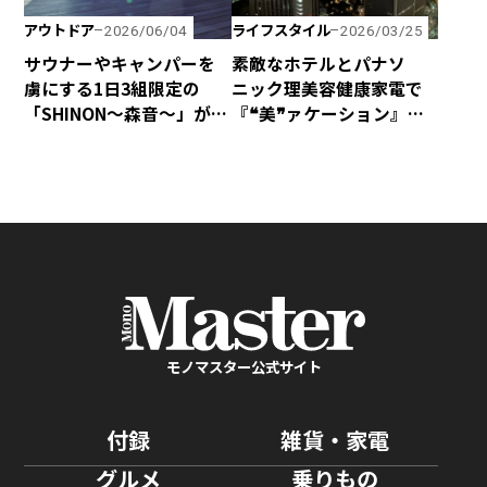
アウトドア
ライフスタイル
2026/06/04
2026/03/25
サウナーやキャンパーを
素敵なホテルとパナソ
虜にする1日3組限定の
ニック理美容健康家電で
「SHINON〜森音〜」が千
『❝美❞ァケーション』は
葉県館山市にオープン！
いかが
モノマスター公式サイト
付録
雑貨・家電
グルメ
乗りもの