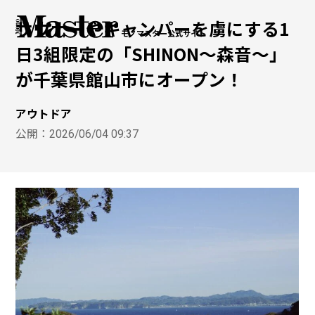
サウナーやキャンパーを虜にする1
モノマスター公式サイト
日3組限定の「SHINON〜森音〜」
が千葉県館山市にオープン！
アウトドア
公開：
2026/06/04 09:37