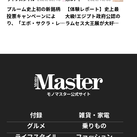
プルーム史上初の新銘柄
【体験レポート】史上最
投票キャンペーンによ
大級!エジプト政府公認の
り、「エボ・サクラ・レ
ラムセス大王展が大好評
ギュラー」の全国発売が
につき会期延長！ 日本初
決定！
上陸の巡回展を堪能して
きました！
モノマスター公式サイト
付録
雑貨・家電
グルメ
乗りもの
ライフスタイル
ファッション