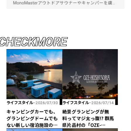
MonoMaster
アウトドア
サウナーやキャンパーを虜に
する1日3組限定の
「SHINON〜森音〜」が千葉
県館山市にオープン！「画像
一覧」
C
H
E
C
K
M
O
R
E
ライフスタイル
ライフスタイル
2026/07/30
2026/07/14
キャンピングカーでも、
絶景グランピングが無
グランピングドームでも
料ってマジ太っ腹!? 群馬
ない新しい宿泊施設のカ
県片品村の「OZE-