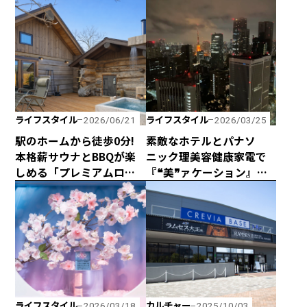
タチ！ 海と山に囲まれた
HOSHISORA GLAMPING
熊野の最新型カプセルハ
＆CAMP RESORT」が宿泊
ウス「ザ・グランスイー
料金無料キャンペーンを
ト」
実施！
ライフスタイル
ライフスタイル
2026/06/21
2026/03/25
駅のホームから徒歩0分!
素敵なホテルとパナソ
本格薪サウナとBBQが楽
ニック理美容健康家電で
しめる「プレミアムログ
『❝美❞ァケーション』は
コテー」が水沼ヴィレッ
いかが
ジに完成！
ライフスタイル
カルチャー
2026/03/18
2025/10/03