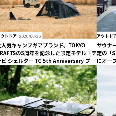
アウトドア
アウトド
2026/06/25
大人気キャンプギアブランド、TOKYO
サウナ
CRAFTSの5周年を記念した限定モデル「テ
定の「S
ビ シェルター TC 5th Anniversary ブ
にオー
ラック」は売れきれ必須の激レアアイテ
ム！