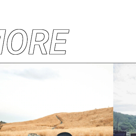
M
O
R
E