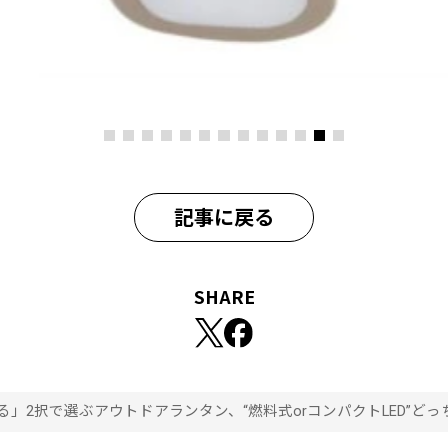
記事に戻る
SHARE
」2択で選ぶアウトドアランタン、“燃料式orコンパクトLED”ど