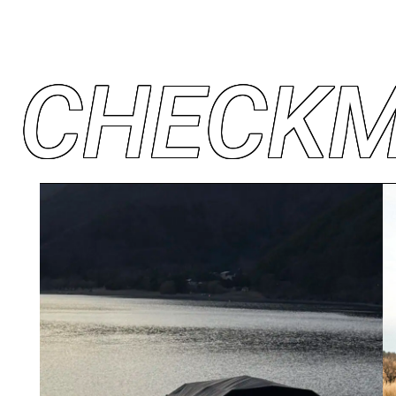
C
H
E
C
K