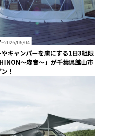
ア
2026/06/04
ーやキャンパーを虜にする1日3組限
HINON〜森音〜」が千葉県館山市
プン！