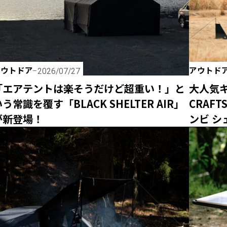
アウトドア
アウトド
2026/07/27
「エアテントは楽そうだけど超重い！」と
大人気キ
う常識を覆す「BLACK SHELTER AIR」
CRAF
が新登場！
ンビ シェ
ラック
ム！