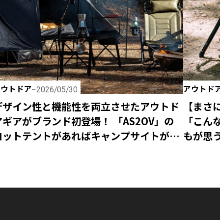
アウトドア
アウトド
2026/05/30
デザイン性と機能性を両立させたアウトド
【まさに
アギアがブランド初登場！ 「AS2OV」の
「こん
コットテントがあればキャンプサイトが快
もが思
適でスタイリッシュに！
新登場