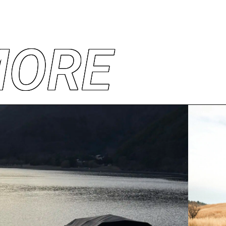
M
O
R
E