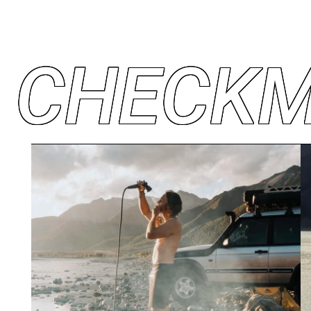
C
H
E
C
K