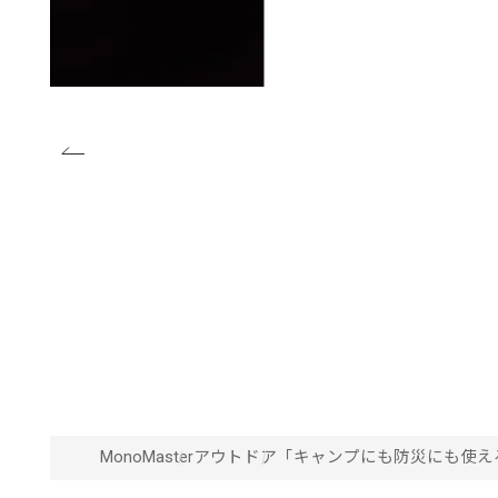
MonoMaster
アウトドア
「キャンプにも防災にも使える