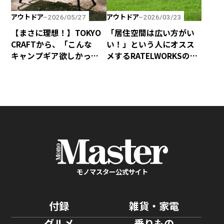
アウトドア
アウトドア
2026/05/27
2026/03/23
【まさに理想！】TOKYO
「居住空間は広い方がい
CRAFTから、「こんな
い！」という人にオスス
キャンプギア欲しかっ
メするRATELWORKSの新
た！」と誰もが思う「マ
作2ルームテント
イクロキッチンボック
「MUSCHEL」
ス」が新登場！
モノマスター公式サイト
付録
雑貨・家電
グルメ
乗りもの