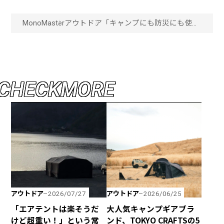
MonoMaster
アウトドア
「キャンプにも防災にも使え
る」2択で選ぶアウトドアラ
ンタン、“燃料式orコンパクト
LED”どっちがおすすめ？「画
像一覧」
C
H
E
C
K
M
O
R
E
アウトドア
アウトドア
2026/07/27
2026/06/25
「エアテントは楽そうだ
大人気キャンプギアブラ
けど超重い！」という常
ンド、TOKYO CRAFTSの5