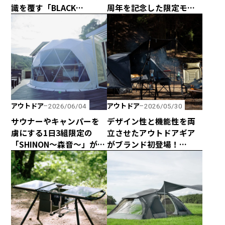
識を覆す「BLACK
周年を記念した限定モデ
SHELTER AIR」が新登
ル「テンビ シェルター TC
場！
5th Anniversary ブラッ
ク」は売れきれ必須の激
レアアイテム！
アウトドア
アウトドア
2026/06/04
2026/05/30
サウナーやキャンパーを
デザイン性と機能性を両
虜にする1日3組限定の
立させたアウトドアギア
「SHINON〜森音〜」が千
がブランド初登場！
葉県館山市にオープン！
「AS2OV」のコットテン
トがあればキャンプサイ
トが快適でスタイリッ
シュに！