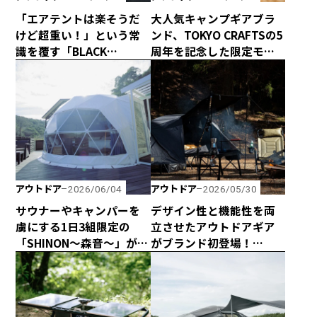
「エアテントは楽そうだ
大人気キャンプギアブラ
けど超重い！」という常
ンド、TOKYO CRAFTSの5
識を覆す「BLACK
周年を記念した限定モデ
SHELTER AIR」が新登
ル「テンビ シェルター TC
場！
5th Anniversary ブラッ
ク」は売れきれ必須の激
レアアイテム！
アウトドア
アウトドア
2026/06/04
2026/05/30
サウナーやキャンパーを
デザイン性と機能性を両
虜にする1日3組限定の
立させたアウトドアギア
「SHINON〜森音〜」が千
がブランド初登場！
葉県館山市にオープン！
「AS2OV」のコットテン
トがあればキャンプサイ
トが快適でスタイリッ
シュに！