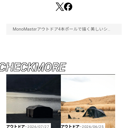
MonoMaster
アウトドア
4本ポールで描く美しいシル
エットのスペシャルテント
「FELSEN-
5thANNIVERSARYLTD-」が新
登場「画像一覧」
C
H
E
C
K
M
O
R
E
アウトドア
アウトドア
2026/07/27
2026/06/25