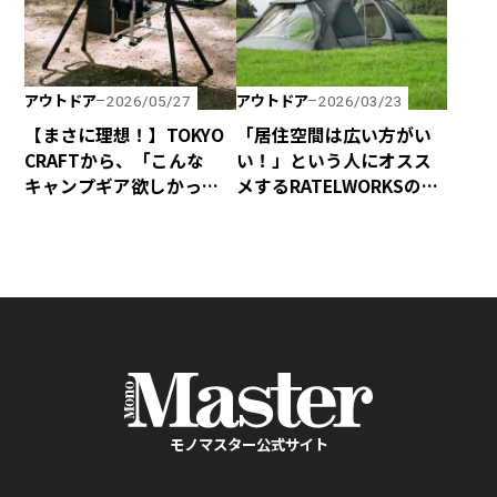
アウトドア
アウトドア
2026/05/27
2026/03/23
【まさに理想！】TOKYO
「居住空間は広い方がい
CRAFTから、「こんな
い！」という人にオスス
キャンプギア欲しかっ
メするRATELWORKSの新
た！」と誰もが思う「マ
作2ルームテント
イクロキッチンボック
「MUSCHEL」
ス」が新登場！
モノマスター公式サイト