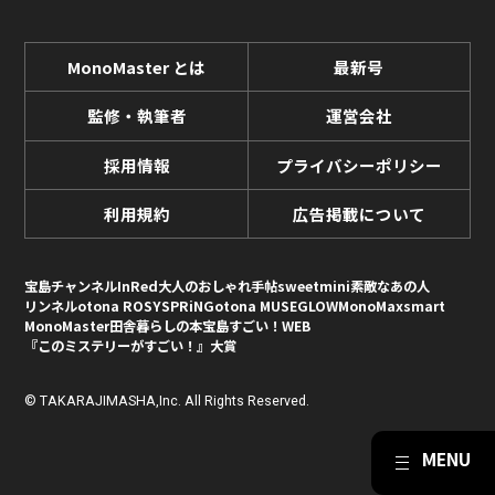
MonoMaster とは
最新号
監修・執筆者
運営会社
採用情報
プライバシーポリシー
利用規約
広告掲載について
宝島チャンネル
InRed
大人のおしゃれ手帖
sweet
mini
素敵なあの人
リンネル
otona ROSY
SPRiNG
otona MUSE
GLOW
MonoMax
smart
MonoMaster
田舎暮らしの本
宝島すごい！WEB
『このミステリーがすごい！』大賞
© TAKARAJIMASHA,Inc. All Rights Reserved.