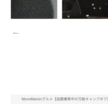
MonoMaster
グルメ
【話題爆発中の万能キャンプギア