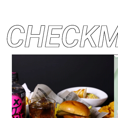
C
H
E
C
K