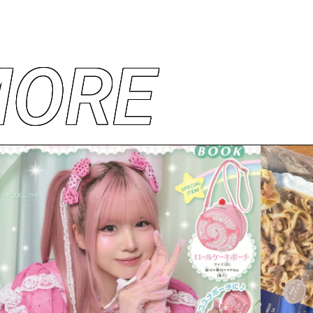
M
O
R
E