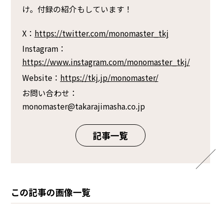
け。付録の紹介もしています！
X：
https://twitter.com/monomaster_tkj
Instagram：
https://www.instagram.com/monomaster_tkj/
Website：
https://tkj.jp/monomaster/
お問い合わせ：
monomaster@takarajimasha.co.jp
記事一覧
この記事の画像一覧