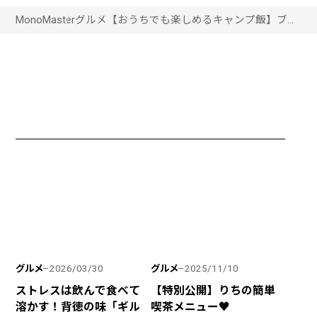
MonoMaster
グルメ
【おうちでも楽しめるキャンプ飯】ブー
ム続投の「ホットサンドメーカー」で作
る、簡単おいしい“キャンプ映え”レシピ4
選
グルメ
グルメ
2026/03/30
2025/11/10
ストレスは飲んで食べて
【特別公開】りちの簡単
溶かす！背徳の味「ギル
喫茶メニュー♥