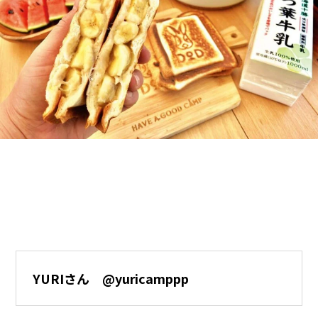
YURIさん @yuricamppp