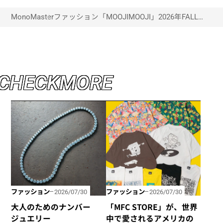
MonoMaster
ファッション
「MOOJIMOOJI」2026年FALL＆
WINTER展示会に潜入！
C
H
E
C
K
M
O
R
E
ファッション
ファッション
2026/07/30
2026/07/30
大人のためのナンバー
「MFC STORE」が、世界
ジュエリー
中で愛されるアメリカの