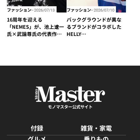
ファッション
ファッション
2026/07/13
2026/07/10
16周年を迎える
バックグラウンドが異な
「NEMES」が、池上遼一
るブランドがコラボした
氏×武論尊氏の代表作
HELLY
「HEAT -灼熱」とコラボ
HANSEN×CHALLENGER
アイテムを発売！
コレクション
モノマスター公式サイト
付録
雑貨・家電
グルメ
乗りもの