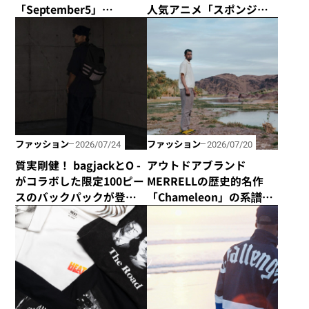
「September5」
人気アニメ「スポンジ・
の“September5 Number
ボブ」とコラボアイテム
Series”に新アイテムが登
を発売！
場！ エシカルな輝きで
日常に寄り添う「ラボグ
ロウンダイヤモンド」の
魅力とは？
ファッション
ファッション
2026/07/24
2026/07/20
質実剛健！ bagjackとO -
アウトドアブランド
がコラボした限定100ピー
MERRELLの歴史的名作
スのバックパックが登
「Chameleon」の系譜を
場！
受け継いだハイキング
シューズ「Cham Storm
Redux JP Gore-Tex®」が
新登場！