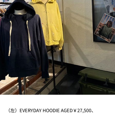
（左）EVERYDAY HOODIE AGED￥27,500、