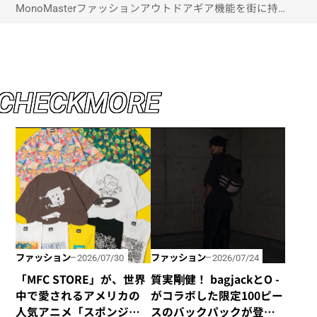
MonoMaster
ファッション
アウトドアギア機能を街に持ち込
む！街の風景にもなじむ新しいド
ライバッグが新登場！
C
H
E
C
K
M
O
R
E
ファッション
ファッション
2026/07/30
2026/07/24
「MFC STORE」が、世界
質実剛健！ bagjackとO -
中で愛されるアメリカの
がコラボした限定100ピー
人気アニメ「スポンジ・
スのバックパックが登