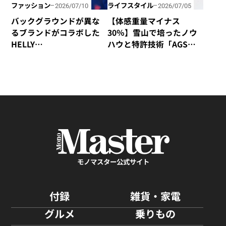
ファッション
ライフスタイル
2026/07/10
2026/07/05
バックグラウンドが異な
【体感重量マイナス
るブランドがコラボした
30％】雪山で培ったノウ
HELLY
ハウと特許技術「AGS」
HANSEN×CHALLENGER
の融合で、歩くほど軽く
コレクション
感じるphenixの「無重力
リュック」が新登場！
モノマスター公式サイト
付録
雑貨・家電
グルメ
乗りもの