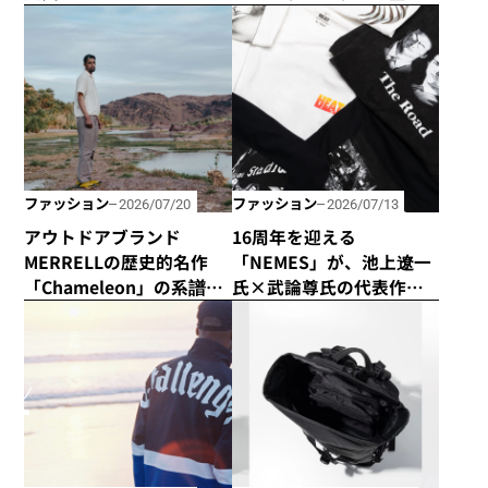
ボブ」とコラボアイテム
場！
を発売！
ファッション
ファッション
2026/07/20
2026/07/13
アウトドアブランド
16周年を迎える
MERRELLの歴史的名作
「NEMES」が、池上遼一
「Chameleon」の系譜を
氏×武論尊氏の代表作
受け継いだハイキング
「HEAT -灼熱」とコラボ
シューズ「Cham Storm
アイテムを発売！
Redux JP Gore-Tex®」が
新登場！