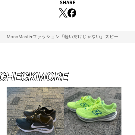
SHARE
MonoMaster
ファッション
「軽いだけじゃない」スピードを
求めるランナーに最適な、ミズノ
の“ハイパーワープ”シリーズが登
場
C
H
E
C
K
M
O
R
E