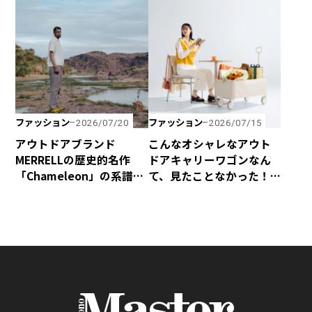
ボブ」とコラボアイテム
場！
を発売！
ファッション
ファッション
2026/07/20
2026/07/15
アウトドアブランド
こんなオシャレなアウト
MERRELLの歴史的名作
ドアキャリーワゴンなん
「Chameleon」の系譜を
て、見たことなかった！
受け継いだハイキング
yocabitoから新登場の
シューズ「Cham Storm
「CANVAS」はマストバ
Redux JP Gore-Tex®」
イ！
が新登場！