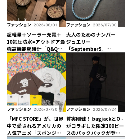
ファッション
ファッション
2026/08/01
2026/07/30
超軽量＋ソーラー充電＋
大人のためのナンバー
10気圧防水=アウトドア最
ジュエリー
強高機能腕時計「Q&Q
「September5」
Smile Solar × CAPTAIN
の“September5 Number
STAG」のダブル50周年記
Series”に新アイテムが登
念コラボウォッチが誕
場！ エシカルな輝きで
生！
日常に寄り添う「ラボグ
ロウンダイヤモンド」の
魅力とは？
ファッション
ファッション
2026/07/30
2026/07/24
「MFC STORE」が、世界
質実剛健！ bagjackとO -
中で愛されるアメリカの
がコラボした限定100ピー
人気アニメ「スポンジ・
スのバックパックが登