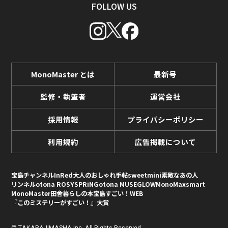
FOLLOW US
MonoMaster とは
最新号
監修・執筆者
運営会社
採用情報
プライバシーポリシー
利用規約
広告掲載について
宝島チャンネル
InRed
大人のおしゃれ手帖
sweet
mini
素敵なあの人
リンネル
otona ROSY
SPRiNG
otona MUSE
GLOW
MonoMax
smart
MonoMaster
田舎暮らしの本
宝島すごい！WEB
『このミステリーがすごい！』大賞
© TAKARAJIMASHA,Inc. All Rights Reserved.