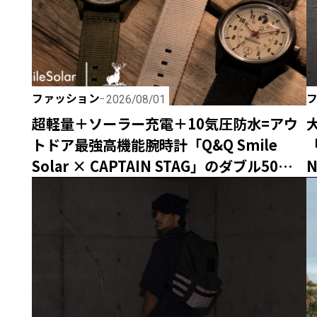
ファッション
2026/08/01
超軽量＋ソーラー充電＋10気圧防水=アウ
トドア最強高機能腕時計「Q&Q Smile
「
Solar × CAPTAIN STAG」のダブル50周年
記念コラボウォッチが誕生！