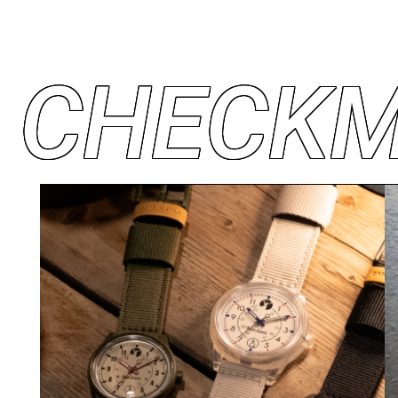
C
H
E
C
K