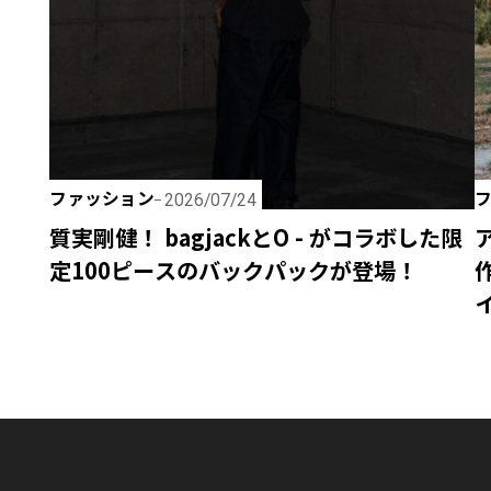
ファッション
2026/07/24
質実剛健！ bagjackとO - がコラボした限
定100ピースのバックパックが登場！
イ
J