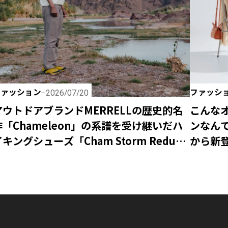
ファッション
ファッシ
2026/07/20
アウトドアブランドMERRELLの歴史的名
こんな
作「Chameleon」の系譜を受け継いだハ
ンなんて
キングシューズ「Cham Storm Redux
から新登
P Gore-Tex®」が新登場！