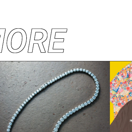
M
O
R
E