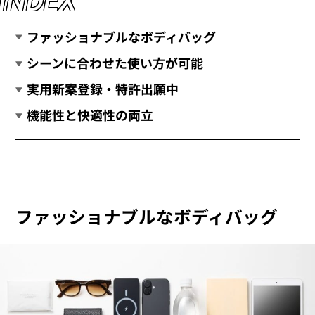
I
N
D
E
X
ファッショナブルなボディバッグ
シーンに合わせた使い方が可能
実用新案登録・特許出願中
機能性と快適性の両立
ファッショナブルなボディバッグ