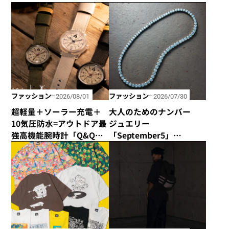
ファッション
ファッション
2026/08/01
2026/07/30
超軽量＋ソーラー充電＋
大人のためのナンバー
10気圧防水=アウトドア最
ジュエリー
強高機能腕時計「Q&Q
「September5」
Smile Solar × CAPTAIN
の“September5 Number
STAG」のダブル50周年記
Series”に新アイテムが登
念コラボウォッチが誕
場！ エシカルな輝きで
生！
日常に寄り添う「ラボグ
ロウンダイヤモンド」の
魅力とは？