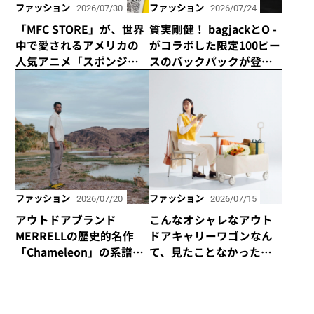
ファッション
ファッション
2026/07/30
2026/07/24
「MFC STORE」が、世界
質実剛健！ bagjackとO -
中で愛されるアメリカの
がコラボした限定100ピー
人気アニメ「スポンジ・
スのバックパックが登
ボブ」とコラボアイテム
場！
を発売！
ファッション
ファッション
2026/07/20
2026/07/15
アウトドアブランド
こんなオシャレなアウト
MERRELLの歴史的名作
ドアキャリーワゴンなん
「Chameleon」の系譜を
て、見たことなかった！
受け継いだハイキング
yocabitoから新登場の
シューズ「Cham Storm
「CANVAS」はマストバ
Redux JP Gore-Tex®」が
イ！