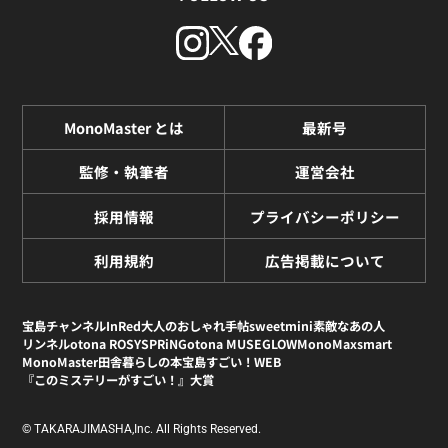
MonoMaster とは
最新号
監修・執筆者
運営会社
採用情報
プライバシーポリシー
利用規約
広告掲載について
宝島チャンネル
InRed
大人のおしゃれ手帖
sweet
mini
素敵なあの人
リンネル
otona ROSY
SPRiNG
otona MUSE
GLOW
MonoMax
smart
MonoMaster
田舎暮らしの本
宝島すごい！WEB
『このミステリーがすごい！』大賞
© TAKARAJIMASHA,Inc. All Rights Reserved.