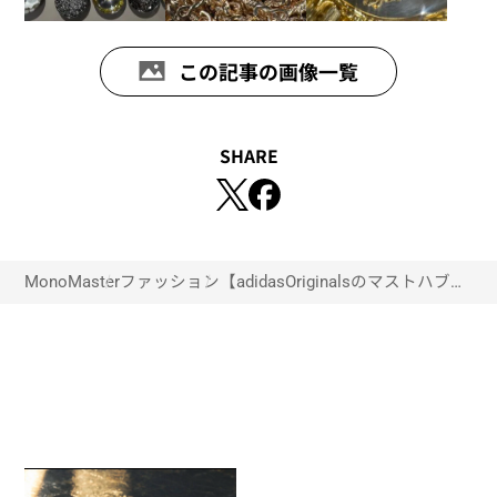
この記事の画像一覧
SHARE
MonoMaster
ファッション
【adidasOriginalsのマストハブ＆
定番「SUPERSTAR」
「FIREBIRD」】8月8日(金)～10日
(日)期間限定カスタマイズイベン
ト