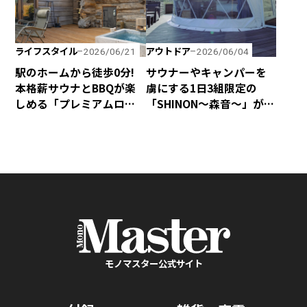
ライフスタイル
アウトドア
2026/06/21
2026/06/04
駅のホームから徒歩0分!
サウナーやキャンパーを
本格薪サウナとBBQが楽
虜にする1日3組限定の
しめる「プレミアムログ
「SHINON〜森音〜」が千
コテー」が水沼ヴィレッ
葉県館山市にオープン！
ジに完成！
モノマスター公式サイト