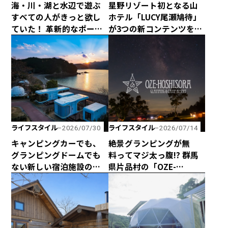
海・川・湖と水辺で遊ぶ
星野リゾート初となる山
すべての人がきっと欲し
ホテル「LUCY尾瀬鳩待」
ていた！ 革新的なポータ
が3つの新コンテンツを企
ブルシャワーシステム
画して、2026年シーズン
「ONTAP ROAM」が日本
は4月29日に全館営業開
初上陸！
始！
ライフスタイル
ライフスタイル
2026/07/30
2026/07/14
キャンピングカーでも、
絶景グランピングが無
グランピングドームでも
料ってマジ太っ腹!? 群馬
ない新しい宿泊施設のカ
県片品村の「OZE-
タチ！ 海と山に囲まれた
HOSHISORA GLAMPING
熊野の最新型カプセルハ
＆CAMP RESORT」が宿泊
ウス「ザ・グランスイー
料金無料キャンペーンを
ト」
実施！