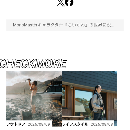
MonoMaster
キャラクター
『ちいかわ』の世界に没入
できる！「ちいかわパー
ク」が池袋にオープン！
「画像一覧」
C
H
E
C
K
M
O
R
E
アウトドア
ライフスタイル
2026/08/09
2026/08/08