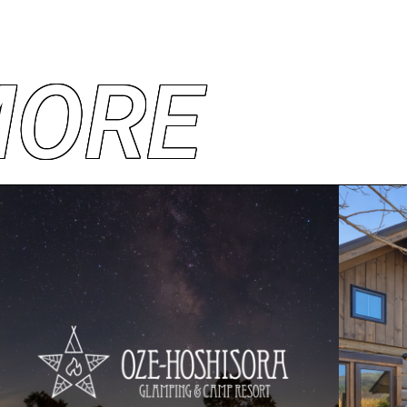
M
O
R
E