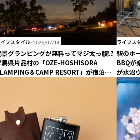
ライフスタイル
ライフス
2026/07/14
絶景グランピングが無料ってマジ太っ腹!?
駅のホー
群馬県片品村の「OZE-HOSHISORA
BBQ
LAMPING＆CAMP RESORT」が宿泊料
が水沼
金無料キャンペーンを実施！