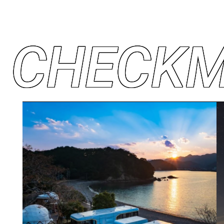
C
H
E
C
K