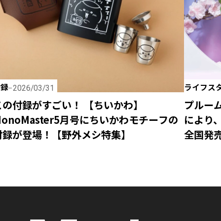
付録
ライフス
2026/03/31
この付録がすごい！ 【ちいかわ】
プルー
MonoMaster5月号にちいかわモチーフの
により
付録が登場！【野外メシ特集】
全国発