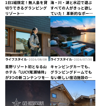
1日1組限定！無人島を貸
海・川・湖と水辺で遊ぶ
切りできるグランピング
すべての人がきっと欲し
リゾート
ていた！ 革新的なポータ
「EXTRAORDINARY
ブルシャワーシステム
PLACE MOTOSHIMA」に
「ONTAP ROAM」が日本
行ってみたい！
初上陸！
ライフスタイル
ライフスタイル
2026/08/08
2026/07/30
星野リゾート初となる山
キャンピングカーでも、
ホテル「LUCY尾瀬鳩待」
グランピングドームでも
が3つの新コンテンツを企
ない新しい宿泊施設のカ
画して、2026年シーズン
タチ！ 海と山に囲まれた
は4月29日に全館営業開
熊野の最新型カプセルハ
始！
ウス「ザ・グランスイー
ト」