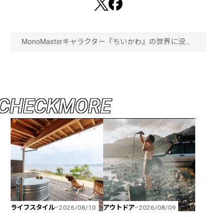
MonoMaster
キャラクター
『ちいかわ』の世界に没入
できる！「ちいかわパー
ク」が池袋にオープン！
「画像一覧」
C
H
E
C
K
M
O
R
E
ライフスタイル
アウトドア
2026/08/10
2026/08/09