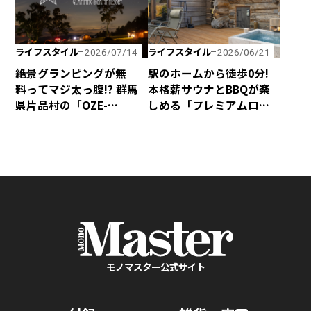
ライフスタイル
ライフスタイル
2026/07/14
2026/06/21
絶景グランピングが無
駅のホームから徒歩0分!
料ってマジ太っ腹!? 群馬
本格薪サウナとBBQが楽
県片品村の「OZE-
しめる「プレミアムログ
HOSHISORA GLAMPING
コテー」が水沼ヴィレッ
＆CAMP RESORT」が宿泊
ジに完成！
料金無料キャンペーンを
実施！
モノマスター公式サイト