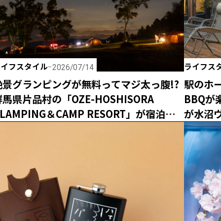
ライフスタイル
ライフス
2026/07/14
絶景グランピングが無料ってマジ太っ腹!?
駅のホー
群馬県片品村の「OZE-HOSHISORA
BBQ
LAMPING＆CAMP RESORT」が宿泊料
が水沼
金無料キャンペーンを実施！