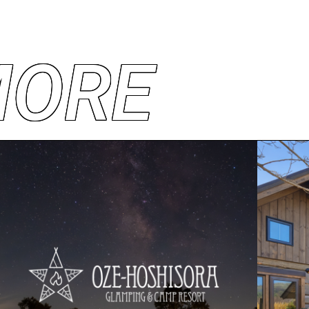
M
O
R
E