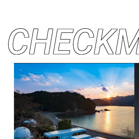
C
H
E
C
K