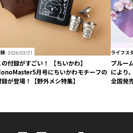
付録
ライフス
2026/03/31
この付録がすごい！ 【ちいかわ】
プルー
MonoMaster5月号にちいかわモチーフの
により
付録が登場！【野外メシ特集】
全国発