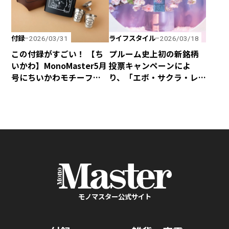
付録
ライフスタイル
2026/03/31
2026/03/18
この付録がすごい！ 【ち
プルーム史上初の新銘柄
いかわ】MonoMaster5月
投票キャンペーンによ
号にちいかわモチーフの
り、「エボ・サクラ・レ
付録が登場！【野外メシ
ギュラー」の全国発売が
特集】
決定！
モノマスター公式サイト