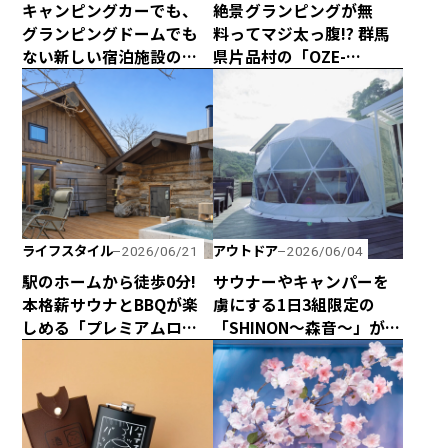
キャンピングカーでも、
絶景グランピングが無
グランピングドームでも
料ってマジ太っ腹!? 群馬
ない新しい宿泊施設のカ
県片品村の「OZE-
タチ！ 海と山に囲まれた
HOSHISORA GLAMPING
熊野の最新型カプセルハ
＆CAMP RESORT」が宿泊
ウス「ザ・グランスイー
料金無料キャンペーンを
ト」
実施！
ライフスタイル
アウトドア
2026/06/21
2026/06/04
駅のホームから徒歩0分!
サウナーやキャンパーを
本格薪サウナとBBQが楽
虜にする1日3組限定の
しめる「プレミアムログ
「SHINON〜森音〜」が千
コテー」が水沼ヴィレッ
葉県館山市にオープン！
ジに完成！