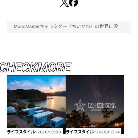
MonoMaster
キャラクター
『ちいかわ』の世界に没入
できる！「ちいかわパー
ク」が池袋にオープン！
「画像一覧」
C
H
E
C
K
M
O
R
E
ライフスタイル
ライフスタイル
2026/07/30
2026/07/14