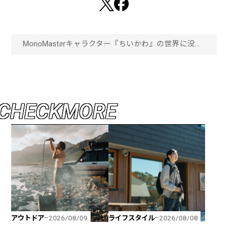
MonoMaster
キャラクター
『ちいかわ』の世界に没入
できる！「ちいかわパー
ク」が池袋にオープン！
「画像一覧」
C
H
E
C
K
M
O
R
E
アウトドア
ライフスタイル
2026/08/09
2026/08/08