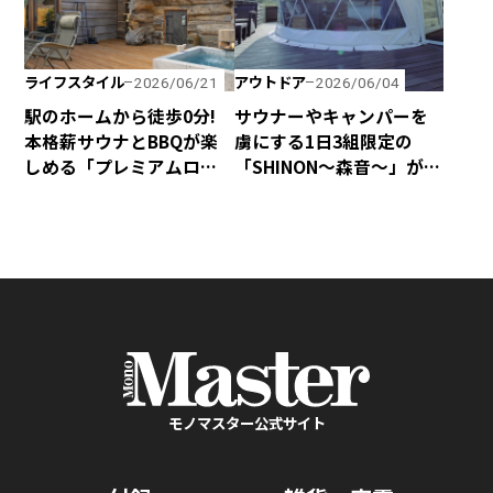
ライフスタイル
アウトドア
2026/06/21
2026/06/04
駅のホームから徒歩0分!
サウナーやキャンパーを
本格薪サウナとBBQが楽
虜にする1日3組限定の
しめる「プレミアムログ
「SHINON〜森音〜」が千
コテー」が水沼ヴィレッ
葉県館山市にオープン！
ジに完成！
モノマスター公式サイト