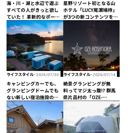
海・川・湖と水辺で遊ぶ
星野リゾート初となる山
すべての人がきっと欲し
ホテル「LUCY尾瀬鳩待」
ていた！ 革新的なポータ
が3つの新コンテンツを企
ブルシャワーシステム
画して、2026年シーズン
「ONTAP ROAM」が日本
は4月29日に全館営業開
初上陸！
始！
ライフスタイル
ライフスタイル
2026/07/30
2026/07/14
キャンピングカーでも、
絶景グランピングが無
グランピングドームでも
料ってマジ太っ腹!? 群馬
ない新しい宿泊施設のカ
県片品村の「OZE-
タチ！ 海と山に囲まれた
HOSHISORA GLAMPING
熊野の最新型カプセルハ
＆CAMP RESORT」が宿泊
ウス「ザ・グランスイー
料金無料キャンペーンを
ト」
実施！