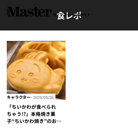
食レポ
モノマスター公式サイト
キャラクター
2025/05/26
「ちいかわが食べられ
ちゃう!?」本格焼き菓
子“ちいかわ焼き”のお店
に行ってみた！ ちいかわ
たちが次々と焼き上がる